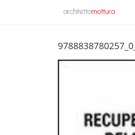
9788838780257_0