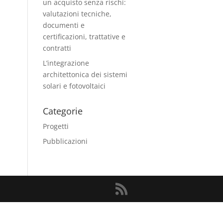
un acquisto senza rischi:
valutazioni tecniche,
documenti e
certificazioni, trattative e
contratti
L’integrazione
architettonica dei sistemi
solari e fotovoltaici
Categorie
Progetti
Pubblicazioni