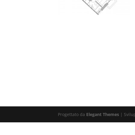
Progettato da
Elegant Themes
| Svilu