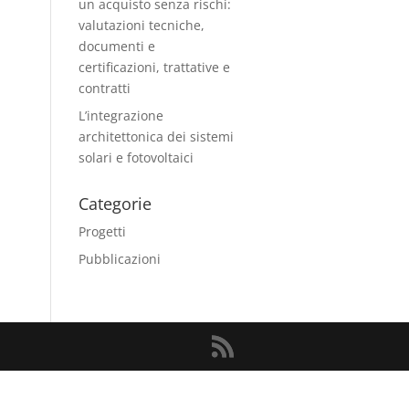
un acquisto senza rischi:
valutazioni tecniche,
documenti e
certificazioni, trattative e
contratti
L’integrazione
architettonica dei sistemi
solari e fotovoltaici
Categorie
Progetti
Pubblicazioni