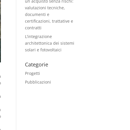
un acquisto senza rischi:
valutazioni tecniche,
documenti e
certificazioni, trattative e
contratti
L’integrazione
architettonica dei sistemi
solari e fotovoltaici
Categorie
Progetti
a
Pubblicazioni
o
a
n
o
a