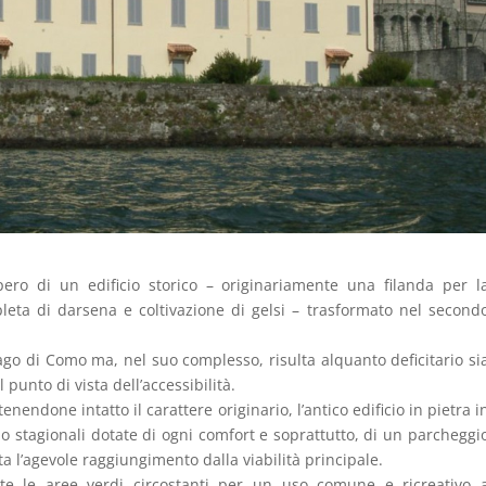
pero di un edificio storico – originariamente una filanda per l
leta di darsena e coltivazione di gelsi – trasformato nel second
 lago di Como ma, nel suo complesso, risulta alquanto deficitario si
 punto di vista dell’accessibilità.
ndone intatto il carattere originario, l’antico edificio in pietra i
o stagionali dotate di ogni comfort e soprattutto, di un parcheggi
a l’agevole raggiungimento dalla viabilità principale.
te le aree verdi circostanti per un uso comune e ricreativo 